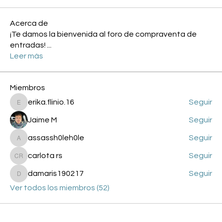
Acerca de
¡Te damos la bienvenida al foro de compraventa de
entradas!
...
Leer más
Miembros
erika.flinio.16
Seguir
erika.flinio.16
Jaime M
Seguir
assassh0leh0le
Seguir
assassh0leh0le
carlota rs
Seguir
carlota rs
damaris190217
Seguir
damaris190217
Ver todos los miembros (52)