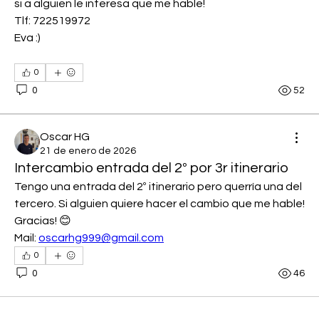
si a alguien le interesa que me hable!
Tlf: 722519972 
Eva :)
0
0
52
Oscar HG
21 de enero de 2026
Intercambio entrada del 2º por 3r itinerario
Tengo una entrada del 2º itinerario pero querría una del 
tercero. Si alguien quiere hacer el cambio que me hable!
Gracias! 😊
Mail: 
oscarhg999@gmail.com
0
0
46