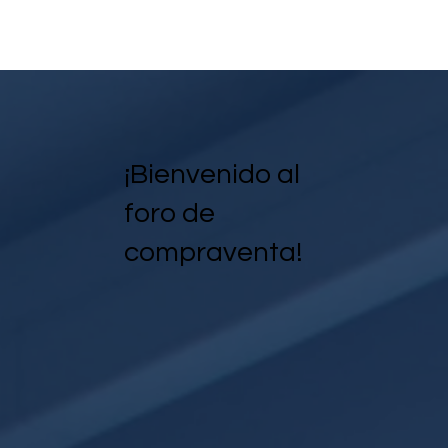
¡Bienvenido al
foro de
compraventa!