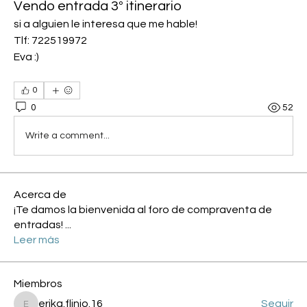
Vendo entrada 3º itinerario
si a alguien le interesa que me hable!
Tlf: 722519972 
Eva :)
0
0
52
Write a comment...
Acerca de
¡Te damos la bienvenida al foro de compraventa de
entradas!
...
Leer más
Miembros
erika.flinio.16
Seguir