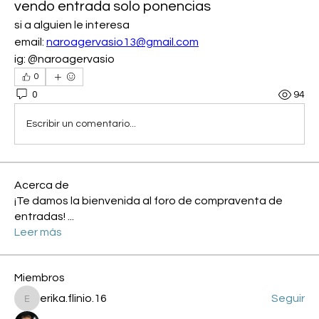
vendo entrada solo ponencias
si a alguien le interesa
email: 
naroagervasio13@gmail.com
ig: @naroagervasio
0
0
94
Escribir un comentario...
Acerca de
¡Te damos la bienvenida al foro de compraventa de
entradas!
...
Leer más
Miembros
erika.flinio.16
Seguir
erika.flinio.16