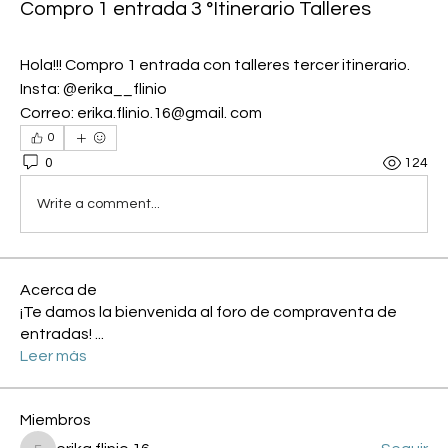
Compro 1 entrada 3 °Itinerario Talleres
Hola!!! Compro 1 entrada con talleres tercer itinerario. 
Insta: @erika__flinio
Correo: erika.flinio.16@gmail. com
0
0
124
Write a comment...
Acerca de
¡Te damos la bienvenida al foro de compraventa de
entradas!
...
Leer más
Miembros