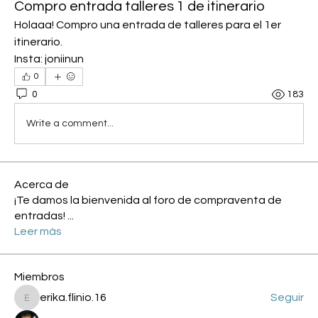
Compro entrada talleres 1 de itinerario
Holaaa! Compro una entrada de talleres para el 1er 
itinerario.
Insta: joniinun
0
0
183
Write a comment...
Acerca de
¡Te damos la bienvenida al foro de compraventa de
entradas!
...
Leer más
Miembros
erika.flinio.16
Seguir
erika.flinio.16